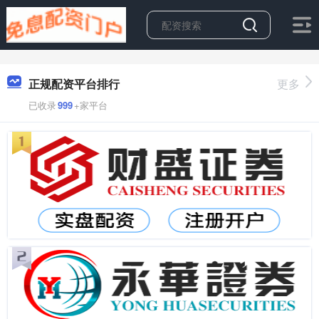
正规配资平台排行
更多
已收录
999
+家平台