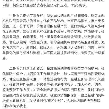
问题，切实当好金融消费者权益坚定捍卫者。”周亮表示。
一是着力提供丰富多样、便捷贴心的金融产品和服务。指导金融
机构以消费者需求为导向，优化产品结构、丰富产品供给，推出更多
覆盖广泛、公平可得、价格合理的金融产品，更好满足人民群众多样
化金融需求。督促金融机构优化服务流程，整合交易、精简操作，强
化营业网点、自助服务、线上服务等全渠道建设管理，让数据多跑
路、群众少跑腿、消费更方便。引导金融机构积极拓展服务维度，充
分考虑老年人、新市民、残障人士、外籍来华人员等行为习惯，完善
差异化的服务标准和流程，为不同人群提供精细化、有温度的金融服
务。
二是着力打造全面覆盖、精准高效的消费者权益立体保护网。强
化预防性保护，加强消保工作顶层设计，加快完善产品适当性管理体
系，健全信息披露制度，一体推进销售行为、金融服务管理等机制建
设。强化过程性保护，分级分类处理消费者投诉，加大检查、调查、
监测预警工作力度，加强金融产品源头治理和溯源整改，及时消除侵
害金融消费者权益的苗头隐患。强化救济性的保护，健全金融消费纠
纷多元化解机制，发扬新时代“枫桥经验”，把矛盾纠纷解决在基层、
消除在萌芽状态。