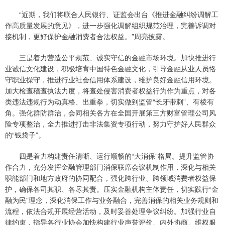
“近期，我们将联合人民银行、证监会出台《推进金融纠纷调解工
作高质量发展的意见》，进一步强化调解组织规范治理，完善诉调对
接机制，更好保护金融消费者合法权益。”周亮披露。
三是着力营造公平规范、诚实守信的金融市场环境。加快推进行
业诚信文化建设，积极培育中国特色金融文化，引导金融从业人员恪
守职业操守，推进行业社会信用体系建设，维护良好金融信用环境。
加大检查稽查执法力度，将查处侵害消费者权益行为作为重点，对各
类违法违规行为动真格、出重拳，切实做到监管“长牙带刺”、有棱有
角。强化群防群治，会同相关各方在全国开展第三方财富管理公司风
险专项整治，全力推进打击非法集资专项行动，努力守护好人民群众
的“钱袋子”。
四是着力构建责任清晰、运行顺畅的“大消保”格局。提升监管协
作合力，充分发挥金融管理部门消保联席会议机制作用，深化与相关
职能部门和地方政府的协同配合，强化跨行业、跨领域消费者权益保
护，确保各司其职、各尽其责。压实金融机构主体责任，切实践行“金
融为民”理念，深化消保工作与业务融合，完善消保的相关业务规则和
流程，依法合规开展经营活动，及时妥善处理争议纠纷。加强行业自
律约束，指导各行业协会加快构建行业声誉评价、内外协商、维权服