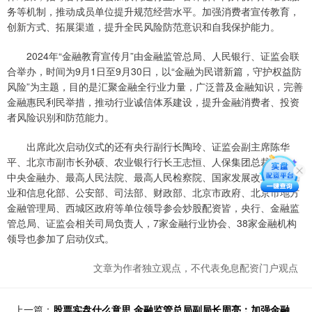
务等机制，推动成员单位提升规范经营水平。加强消费者宣传教育，
创新方式、拓展渠道，提升全民风险防范意识和自我保护能力。
2024年“金融教育宣传月”由金融监管总局、人民银行、证监会联
合举办，时间为9月1日至9月30日，以“金融为民谱新篇，守护权益防
风险”为主题，目的是汇聚金融全行业力量，广泛普及金融知识，完善
金融惠民利民举措，推动行业诚信体系建设，提升金融消费者、投资
者风险识别和防范能力。
出席此次启动仪式的还有央行副行长陶玲、证监会副主席陈华
平、北京市副市长孙硕、农业银行行长王志恒、人保集团总裁赵鹏，
中央金融办、最高人民法院、最高人民检察院、国家发展改革委、工
业和信息化部、公安部、司法部、财政部、北京市政府、北京市地方
金融管理局、西城区政府等单位领导参会炒股配资皆，央行、金融监
管总局、证监会相关司局负责人，7家金融行业协会、38家金融机构
领导也参加了启动仪式。
文章为作者独立观点，不代表免息配资门户观点
上一篇：
股票实盘什么意思 金融监管总局副局长周亮：加强金融