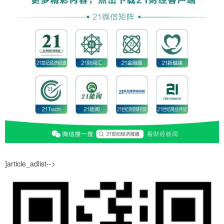
]article_adlist-->