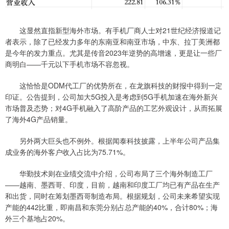
这显然直指新型海外市场。有手机厂商人士对21世纪经济报道记
者表示，除了已经发力多年的东南亚和南亚市场，中东、拉丁美洲都
是今年的发力重点。尤其是传音2023年逆势的高增速，更是让一些厂
商明白——千元以下手机市场不容忽视。
这恰恰是ODM代工厂的优势所在，在龙旗科技的财报中得到一定
印证。公告提到，公司加大5G投入是考虑到5G手机加速在海外新兴
市场普及态势；对4G手机融入了高阶产品的工艺外观设计，从而拓展
了海外4G产品销量。
另外两大巨头也不例外。根据闻泰科技披露，上半年公司产品集
成业务的海外客户收入占比为75.71%。
华勤技术则在业绩交流中介绍，公司布局了三个海外制造工厂
——越南、墨西哥、印度，目前，越南和印度工厂均已有产品在生产
和出货，同时在筹划墨西哥制造布局。根据规划，公司未来希望实现
产能的442比重，即南昌和东莞分别占总产能的40%，合计80%；海
外三个基地占20%。