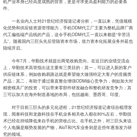
机产业本身已经高度成熟的背景，更是寻求更高盈利能力的必要条
件。
一名业内人士对21世纪经济报道记者分析，一直以来，凭借规模
化优势和供应链资源管理能力，手机ODM代工厂主要为整机品牌厂商
代工偏低端产品线的产品，这令手机ODM代工一直以来都是“辛苦活
儿”。随着国内三巨头先后登陆资本市场，借力资本化拓展业务外延也
陆续开启。
今年7月，华勤技术就提出两笔收购意向。在近日的业绩交流会
上，华勤技术高管指出这主要有三类目的：其一，可以进入新的客户
供应链体系，例如收购易路达就是希望做大做强特定大客户的音频类
产品；其二，有助于通过垂直整合增强ODM核心竞争力，例如加大对
精密模具厂的投资，可以带来零部件研发融合和整机研发竞争力；其
三可以加大在海外制造基地的布局，包括越南、墨西哥、印度。
对于目前三巨头的多元化进程，21世纪经济报道记者综合梳理发
现，闻泰科技和龙旗科技在手机业务相关收入都在80%左右，华勤技
术已经在持续降低来自手机的营收占比。在手机之外，对三巨头来说
个人电脑是顺势发展的产物，AIoT和汽车业务则是近些年逐渐发力研
究的领域。