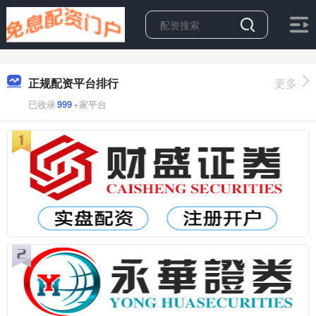
正规配资平台排行
更多
已收录
999
+家平台