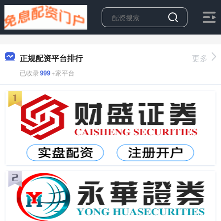
正规配资平台排行
更多
已收录
999
+家平台