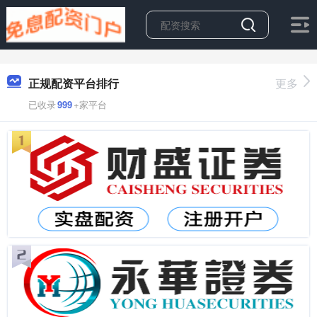
正规配资平台排行
更多
已收录
999
+家平台