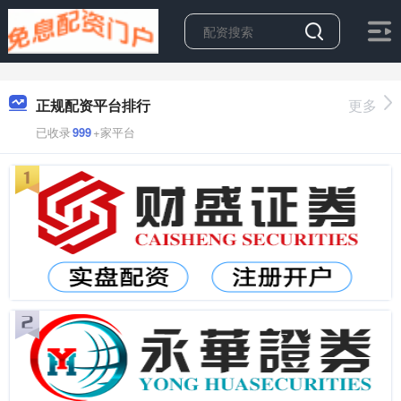
正规配资平台排行
更多
已收录
999
+家平台