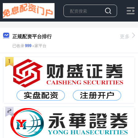
正规配资平台排行
更多
已收录
999
+家平台