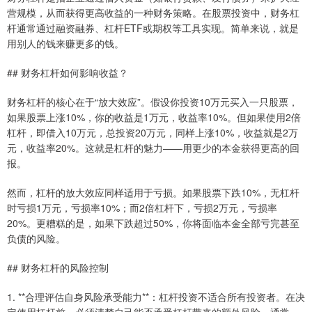
营规模，从而获得更高收益的一种财务策略。在股票投资中，财务杠
杆通常通过融资融券、杠杆ETF或期权等工具实现。简单来说，就是
用别人的钱来赚更多的钱。
## 财务杠杆如何影响收益？
财务杠杆的核心在于“放大效应”。假设你投资10万元买入一只股票，
如果股票上涨10%，你的收益是1万元，收益率10%。但如果使用2倍
杠杆，即借入10万元，总投资20万元，同样上涨10%，收益就是2万
元，收益率20%。这就是杠杆的魅力——用更少的本金获得更高的回
报。
然而，杠杆的放大效应同样适用于亏损。如果股票下跌10%，无杠杆
时亏损1万元，亏损率10%；而2倍杠杆下，亏损2万元，亏损率
20%。更糟糕的是，如果下跌超过50%，你将面临本金全部亏完甚至
负债的风险。
## 财务杠杆的风险控制
1. **合理评估自身风险承受能力**：杠杆投资不适合所有投资者。在决
定使用杠杆前，必须清楚自己能否承受杠杆带来的额外风险。通常，