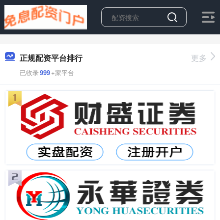
正规配资平台排行
更多
已收录
999
+家平台