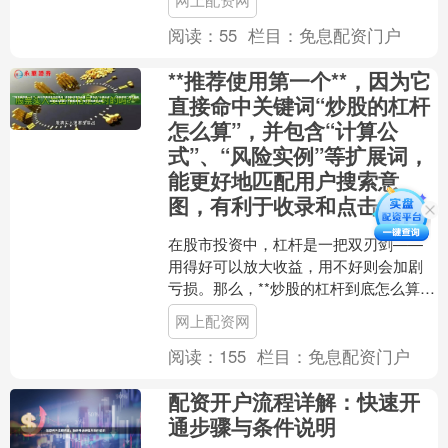
当前市场上备受认可的正规炒....
阅读：
55
栏目：
免息配资门户
**推荐使用第一个**，因为它
直接命中关键词“炒股的杠杆
怎么算”，并包含“计算公
式”、“风险实例”等扩展词，
能更好地匹配用户搜索意
图，有利于收录和点击。
在股市投资中，杠杆是一把双刃剑——
用得好可以放大收益，用不好则会加剧
亏损。那么，**炒股的杠杆到底怎么算
**？本文将详细解析杠杆的计算公式，并
网上配资网
结合实际风险实例，....
阅读：
155
栏目：
免息配资门户
配资开户流程详解：快速开
通步骤与条件说明